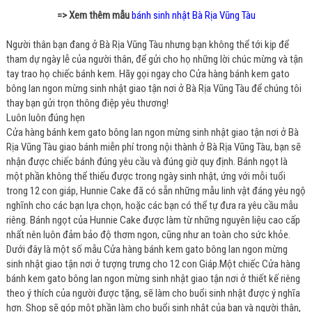
=> Xem thêm mẫu
bánh sinh nhật Bà Rịa Vũng Tàu
Người thân bạn đang ở Bà Rịa Vũng Tàu nhưng bạn không thể tới kịp để
tham dự ngày lễ của người thân, để gửi cho họ những lời chúc mừng và tận
tay trao họ chiếc bánh kem. Hãy gọi ngay cho Cửa hàng bánh kem gato
bông lan ngon mừng sinh nhật giao tận nơi ở Bà Rịa Vũng Tàu để chúng tôi
thay bạn gửi trọn thông điệp yêu thương!
Luôn luôn đúng hẹn
Cửa hàng bánh kem gato bông lan ngon mừng sinh nhật giao tận nơi ở Bà
Rịa Vũng Tàu giao bánh miễn phí trong nội thành ở Bà Rịa Vũng Tàu, bạn sẽ
nhận được chiếc bánh đúng yêu cầu và đúng giờ quy định. Bánh ngọt là
một phần không thể thiếu được trong ngày sinh nhật, ứng với mỗi tuổi
trong 12 con giáp, Hunnie Cake đã có sẵn những mẫu linh vật đáng yêu ngộ
nghĩnh cho các bạn lựa chọn, hoặc các bạn có thể tự đưa ra yêu cầu mẫu
riêng. Bánh ngọt của Hunnie Cake được làm từ những nguyên liệu cao cấp
nhất nên luôn đảm bảo độ thơm ngon, cũng như an toàn cho sức khỏe.
Dưới đây là một số mẫu Cửa hàng bánh kem gato bông lan ngon mừng
sinh nhật giao tận nơi ở tượng trưng cho 12 con Giáp.Một chiếc Cửa hàng
bánh kem gato bông lan ngon mừng sinh nhật giao tận nơi ở thiết kế riêng
theo ý thích của người được tặng, sẽ làm cho buổi sinh nhật được ý nghĩa
hơn. Shop sẽ góp một phần làm cho buổi sinh nhật của bạn và người thân,