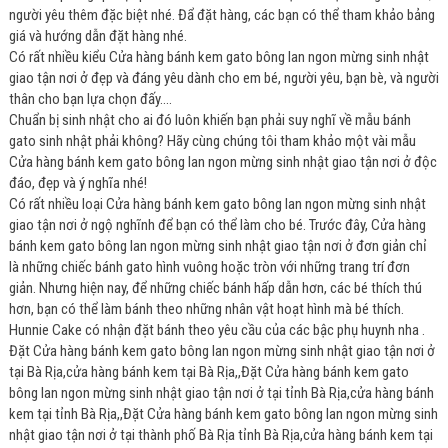
người yêu thêm đặc biệt nhé. Đẩ đặt hàng, các bạn có thể tham khảo bảng
giá và hướng dẫn đặt hàng nhé.
Có rất nhiều kiểu Cửa hàng bánh kem gato bông lan ngon mừng sinh nhật
giao tận nơi ở đẹp và đáng yêu dành cho em bé, người yêu, bạn bè, và người
thân cho bạn lựa chọn đấy....
Chuẩn bị sinh nhật cho ai đó luôn khiến bạn phải suy nghĩ về mẫu bánh
gato sinh nhật phải không? Hãy cùng chúng tôi tham khảo một vài mẫu
Cửa hàng bánh kem gato bông lan ngon mừng sinh nhật giao tận nơi ở độc
đáo, đẹp và ý nghĩa nhé!
Có rất nhiều loại Cửa hàng bánh kem gato bông lan ngon mừng sinh nhật
giao tận nơi ở ngộ nghĩnh để bạn có thể làm cho bé. Trước đây, Cửa hàng
bánh kem gato bông lan ngon mừng sinh nhật giao tận nơi ở đơn giản chỉ
là những chiếc bánh gato hình vuông hoặc tròn với những trang trí đơn
giản. Nhưng hiện nay, để những chiếc bánh hấp dẫn hơn, các bé thích thú
hơn, bạn có thể làm bánh theo những nhân vật hoạt hình mà bé thích.
Hunnie Cake có nhận đặt bánh theo yêu cầu của các bậc phụ huynh nha .
Đặt Cửa hàng bánh kem gato bông lan ngon mừng sinh nhật giao tận nơi ở
tại Bà Rịa,cửa hàng bánh kem tại Bà Rịa,,Đặt Cửa hàng bánh kem gato
bông lan ngon mừng sinh nhật giao tận nơi ở tại tỉnh Bà Rịa,cửa hàng bánh
kem tại tỉnh Bà Rịa,,Đặt Cửa hàng bánh kem gato bông lan ngon mừng sinh
nhật giao tận nơi ở tại thành phố Bà Rịa tỉnh Bà Rịa,cửa hàng bánh kem tại