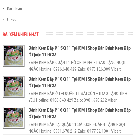
Bánh-kem
tin-tuc
BÀI XEM NHIỀU NHẤT
Bánh Kem Bắp P 15 Q 11 TpHCM | Shop Bán Bánh Kem Bắp
Ở Quận 11 HCM
BÁNH KEM BẮP QUẬN 11 HỒ CHÍ MINH –TRAO TẶNG NGỌT
NGÀO Hotline: 0986.640.429 Zalo: 0975.126.089 Viber:
093.55.86.189 Tiệm bán ...
Bánh Kem Bắp P 10 Q 11 TpHCM | Shop Bán Bánh Kem Bắp
Ở Quận 11 HCM
BÁNH KEM BẮP Ở TẠI QUẬN 11 SÀI GÒN –TRAO TẶNG TÌNH
YÊU Hotline: 0986.640.429 Zalo: 0901.678.202 Viber:
093.55.86.189 Cửa hàng...
Bánh Kem Bắp P 16 Q 11 TpHCM | Shop Bán Bánh Kem Bắp
Ở Quận 11 HCM
BÁNH KEM BẮP TẠI QUẬN 11 SÀI GÒN –DÀNH TẶNG NGỌT
NGÀO Hotline: 0901.678.212 Zalo: 0977.82.1001 Viber: