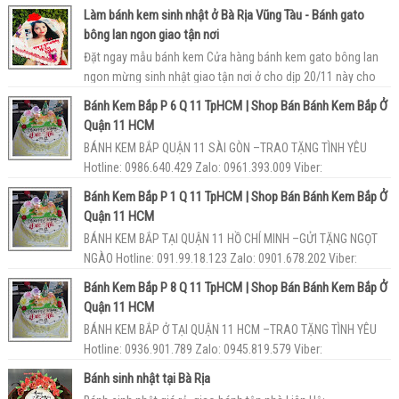
093.55.86.189 Shop bán ...
Làm bánh kem sinh nhật ở Bà Rịa Vũng Tàu - Bánh gato
bông lan ngon giao tận nơi
Đặt ngay mẫu bánh kem Cửa hàng bánh kem gato bông lan
ngon mừng sinh nhật giao tận nơi ở cho dịp 20/11 này cho
giáo viên thầy cô thầy cô ...
Bánh Kem Bắp P 6 Q 11 TpHCM | Shop Bán Bánh Kem Bắp Ở
Quận 11 HCM
BÁNH KEM BẮP QUẬN 11 SÀI GÒN –TRAO TẶNG TÌNH YÊU
Hotline: 0986.640.429 Zalo: 0961.393.009 Viber:
093.55.86.189 Cơ sở bán bánh...
Bánh Kem Bắp P 1 Q 11 TpHCM | Shop Bán Bánh Kem Bắp Ở
Quận 11 HCM
BÁNH KEM BẮP TẠI QUẬN 11 HỒ CHÍ MINH –GỬI TẶNG NGỌT
NGÀO Hotline: 091.99.18.123 Zalo: 0901.678.202 Viber:
093.55.86.189 Tiệm ...
Bánh Kem Bắp P 8 Q 11 TpHCM | Shop Bán Bánh Kem Bắp Ở
Quận 11 HCM
BÁNH KEM BẮP Ở TẠI QUẬN 11 HCM –TRAO TẶNG TÌNH YÊU
Hotline: 0936.901.789 Zalo: 0945.819.579 Viber:
093.55.86.189 Cơ sở bán bá...
Bánh sinh nhật tại Bà Rịa